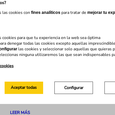
mos?
s las cookies con
para tratar de
fines analíticos
mejorar tu exp
s cookies para que tu experiencia en la web sea óptima
ara denegar todas las cookies excepto aquellas imprescindibl
SEO
las cookies y seleccionar solo aquellas que quieras p
onfigurar
eleccionas ninguna utilizaremos las que sean indispensables p
Adelántate a la tendencia y
multiplica por 4 el tráfico de tu
 cookies
blog
El triunfo de la temporalidad de los contenidos.
Aceptar todas
Configurar
Caso práctico Es importante ofrecer a los usuarios
lo que necesitan en el momento en que ellos lo
vayan a buscar, y para…
LEER MÁS