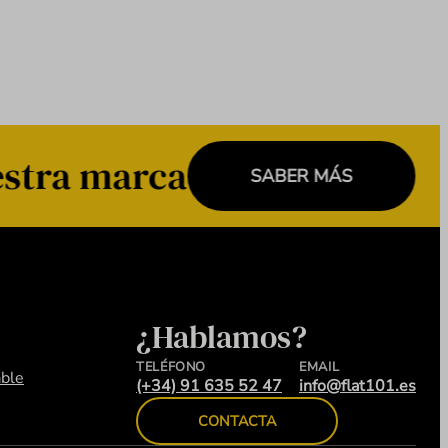
stra marca
SABER MÁS
¿Hablamos?
TELÉFONO
EMAIL
ble
(+34) 91 635 52 47
info@flat101.es
CONTACTA