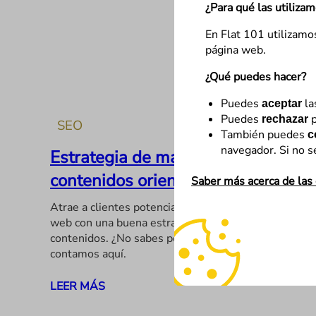
¿Para qué las utiliza
En Flat 101 utilizamo
página web.
¿Qué puedes hacer?
Puedes
la
aceptar
Puedes
p
rechazar
SEO
También puedes
c
navegador. Si no s
Estrategia de marketing de
contenidos orientada a SEO
Saber más acerca de las
Atrae a clientes potenciales y mejora el SEO de tu
web con una buena estrategia de marketing de
contenidos. ¿No sabes por dónde empezar? Te lo
contamos aquí.
LEER MÁS