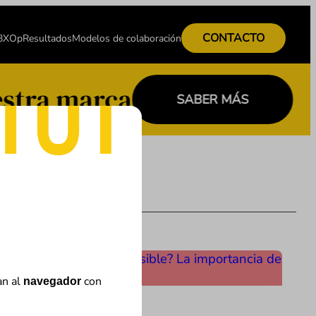
CONTACTO
 BXOp
Resultados
Modelos de colaboración
stra marca
SABER MÁS
an al
con
navegador