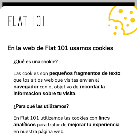
Saltar
al
contenido
Comunicado imp
 MÁS
En la web de Flat 101 usamos cookies
¿Qué es una cookie?
←
Anterior
Siguiente
→
Las cookies son
pequeños fragmentos de texto
que los sitios web que visitas envian al
con el objetivo de
navegador
recordar la
Analítica Web
.
informacion sobre tu visita
Personalización en
¿Para qué las utilizamos?
ecommerce con Adobe Target
En Flat 101 utilizamos las cookies con
fines
para tratar de
analíticos
mejorar tu experiencia
en nuestra página web.
Daniel Gil