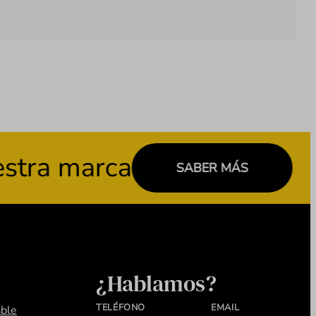
a marca
SABER MÁS
¿Hablamos?
TELÉFONO
EMAIL
ble