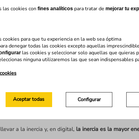
s las cookies con
para tratar de
fines analíticos
mejorar tu exp
ás de 15 años de experiencia. Impulsamos la rentabili
s cookies para que tu experiencia en la web sea óptima
ara denegar todas las cookies excepto aquellas imprescindibl
las cookies y seleccionar solo aquellas que quieras p
onfigurar
eleccionas ninguna utilizaremos las que sean indispensables p
es un reto de los difíciles, pero también de los que n
 cookies
egocio digital hacia un nivel más moderno, más comunic
te los próximos años. Y Flat 101 les ha acompañado par
Aceptar todas
Configurar
a puede conducir a pensar que no hay razones para camb
evar a la inercia y, en digital,
la inercia es la mayor en