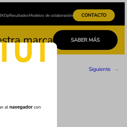
CONTACTO
 BXOp
Resultados
Modelos de colaboración
a marca
SABER MÁS
Siguiente
→
so Adams
an al
con
navegador