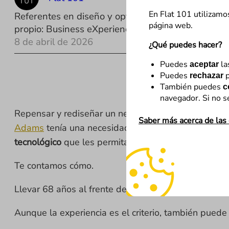
En Flat 101 utilizamo
Referentes en diseño y optimización digital con m
página web.
propio: Business eXperience Optimization (BXOp).
8 de abril de 2026
¿Qué puedes hacer?
Puedes
la
aceptar
Puedes
p
rechazar
También puedes
c
navegador. Si no s
Repensar y rediseñar un negocio digital desde cero 
Saber más acerca de las
Adams
tenía una necesidad clara:
evolucionar su n
tecnológico
que les permita seguir creciendo duran
Te contamos cómo.
Llevar 68 años al frente de un negocio que funcion
Aunque la experiencia es el criterio, también puede ll