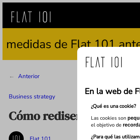
Saltar
al
contenido
idas de Flat 101 ante el 
←
Anterior
En la web de F
Business strategy
¿Qué es una cookie?
Cómo rediseñar desde ce
Las cookies son
pequ
el objetivo de
recorda
¿Para qué las utiliza
Flat 101