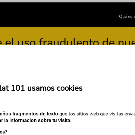
Qué es
uso fraudulento de nuestr
lat 101 usamos cookies
ro un negocio digital: ca
que los sitios web que visitas envi
eños fragmentos de texto
.
r la informacion sobre tu visita
mos?