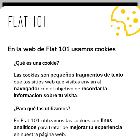
Saltar
al
contenido
medidas de Flat 101 ante 
En la web de Flat 101 usamos cookies
¿Qué es una cookie?
←
Anterior
Siguiente
→
Las cookies son
pequeños fragmentos de texto
que los sitios web que visitas envian al
con el objetivo de
navegador
recordar la
Diseño – UX
.
informacion sobre tu visita
¿Qué tipografía debo elegir
¿Para qué las utilizamos?
para mi tienda online?
En Flat 101 utilizamos las cookies con
fines
para tratar de
analíticos
mejorar tu experiencia
en nuestra página web.
Flat 101