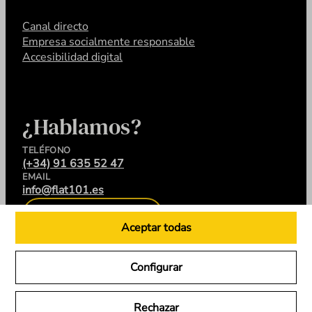
Canal directo
Empresa socialmente responsable
Accesibilidad digital
¿Hablamos?
TELÉFONO
(+34) 91 635 52 47
EMAIL
info@flat101.es
CONTACTA
Aceptar todas
Configurar
LinkedIn
Instagram
YouTube
X
Rechazar