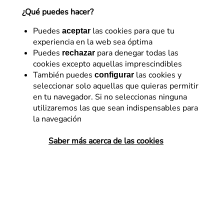
¿Qué puedes hacer?
Referentes en diseño y optimización digital con más
de 15 años de experiencia. Impulsamos la
Puedes
las cookies para que tu
aceptar
rentabilidad de los negocios con un enfoque de
experiencia en la web sea óptima
trabajo propio: Business eXperience Optimization
Puedes
para denegar todas las
rechazar
(BXOp).
cookies excepto aquellas imprescindibles
8 de septiembre de 2014
También puedes
las cookies y
configurar
seleccionar solo aquellas que quieras permitir
en tu navegador. Si no seleccionas ninguna
utilizaremos las que sean indispensables para
la navegación
La fuente que uses determina la
Saber más acerca de las cookies
identidad de tu marca
Extracto del
artículo
publicado por
Jesse Mawhinney
en el Blog de Hubspot el 21/02/2014
Una
tipografía
tiene el poder de captar la atención de