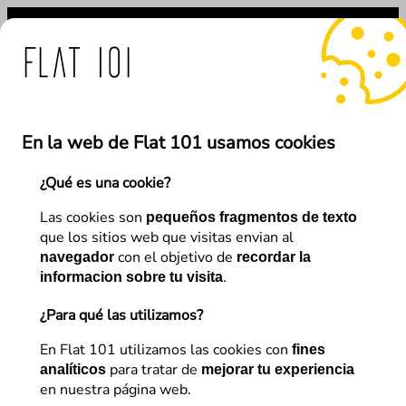
Saltar
al
contenido
 Flat 101 ante el uso fra
En la web de Flat 101 usamos cookies
¿Qué es una cookie?
←
Anterior
Siguiente
→
Las cookies son
pequeños fragmentos de texto
que los sitios web que visitas envian al
con el objetivo de
navegador
recordar la
SEO
.
informacion sobre tu visita
Audit de contenido SEO:
¿Para qué las utilizamos?
Limpieza y curación
En Flat 101 utilizamos las cookies con
fines
para tratar de
analíticos
mejorar tu experiencia
en nuestra página web.
Adrián Romero