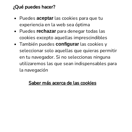
¿Qué puedes hacer?
18 de marzo de 2022
Puedes
las cookies para que tu
aceptar
experiencia en la web sea óptima
Puedes
para denegar todas las
rechazar
cookies excepto aquellas imprescindibles
Cuando se piensa en contenido y SEO, se suele poner
También puedes
las cookies y
configurar
el foco en aspectos relacionados con la creación de
seleccionar solo aquellas que quieras permitir
nuevo contenido como parte de los elementos de
en tu navegador. Si no seleccionas ninguna
optimización de la arquitectura
, la tasa de rastreo y
utilizaremos las que sean indispensables para
la navegación
otras acciones orientadas a mejorar el
posicionamiento en los resultados de búsqueda. Sin
Saber más acerca de las cookies
embargo,
es importante evaluar el contenido
existente y su impacto en el rendimiento SEO de un
sitio web
.
Dentro de una auditoría de contenido la curación y
eliminación controlada de contenidos, puede
traducirse en una mejora de nuestra visibilidad y