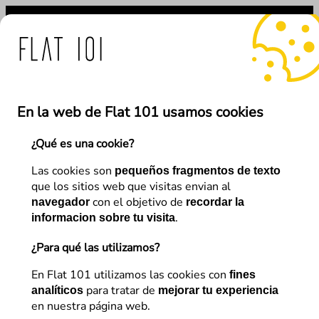
Saltar
al
contenido
at 101 ante el uso fraudu
En la web de Flat 101 usamos cookies
¿Qué es una cookie?
←
Anterior
Siguiente
→
Las cookies son
pequeños fragmentos de texto
que los sitios web que visitas envian al
con el objetivo de
navegador
recordar la
SEO
.
informacion sobre tu visita
AVE FÉNIX: Muerte y
¿Para qué las utilizamos?
renacimiento de un proyecto
En Flat 101 utilizamos las cookies con
fines
para tratar de
YMYL
analíticos
mejorar tu experiencia
en nuestra página web.