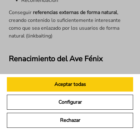
Recomendación
Conseguir
referencias externas de forma natural
,
creando contenido lo suficientemente interesante
como que sea enlazado por los usuarios de forma
natural (linkbaiting)
Renacimiento del Ave Fénix
Tras la implementación de todas estas propuestas de
Aceptar todas
mejora y dos nuevas actualizaciones de Google, June
2019 Core Update y Google Core Update January
2020 (puntos C y Den esta imagen),
conseguimos
Configurar
incrementar nuestra visibilidad
hasta valores
superiores a medic update #1
Rechazar