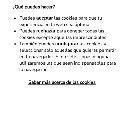
¿Qué puedes hacer?
SEO Manager en Flat 101. SEO Manager con +8
años de experiencia ayudando a grandes empresas
Puedes
las cookies para que tu
aceptar
a crecer a través de estrategias de performance y
experiencia en la web sea óptima
captación de audiencias, especialmente en sectores
Puedes
para denegar todas las
rechazar
como seguros, salud, turismo o educación.
cookies excepto aquellas imprescindibles
17 de diciembre de 2021
También puedes
las cookies y
configurar
seleccionar solo aquellas que quieras permitir
en tu navegador. Si no seleccionas ninguna
utilizaremos las que sean indispensables para
la navegación
El nombre original de la herramienta fue
Google Local
Business Center
, en 2018 pretendía ser un acceso a
Saber más acerca de las cookies
Google Maps para todas aquellas empresas que
deseaban aparecer en este producto de Google de
forma gratuita. Vinieron más nombres después:
Google Places, Google My Business y ahora, Google
Business Profile.
Te explicamos en qué consisten los
cambios
e incluimos unas
guidelines para administrar