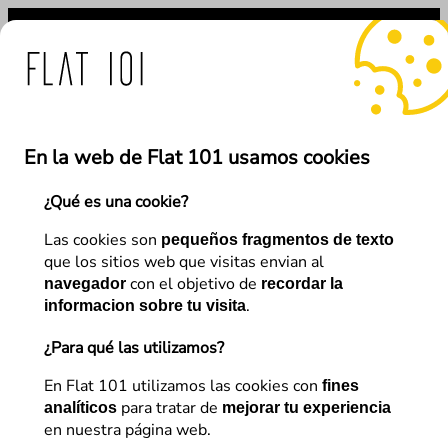
Saltar
al
contenido
at 101 ante el uso fraudu
En la web de Flat 101 usamos cookies
¿Qué es una cookie?
←
Anterior
Siguiente
→
Las cookies son
pequeños fragmentos de texto
que los sitios web que visitas envian al
con el objetivo de
navegador
recordar la
SEO
.
informacion sobre tu visita
Google Business Profile. Guía
¿Para qué las utilizamos?
sobre SEO Local
En Flat 101 utilizamos las cookies con
fines
para tratar de
analíticos
mejorar tu experiencia
en nuestra página web.
Andrea Buitrago