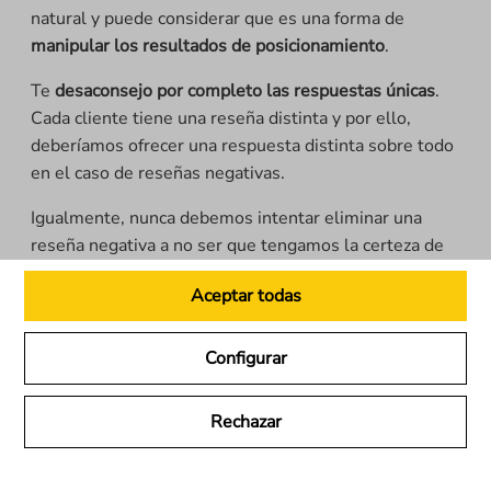
natural y puede considerar que es una forma de
manipular los resultados de posicionamiento
.
Te
desaconsejo por completo las respuestas únicas
.
Cada cliente tiene una reseña distinta y por ello,
deberíamos ofrecer una respuesta distinta sobre todo
en el caso de reseñas negativas.
Igualmente, nunca debemos intentar eliminar una
reseña negativa a no ser que tengamos la certeza de
que es falsa en cuyo caso se lo podremos reportar a
Aceptar todas
Google.
La forma de gestionar las reseñas negativas es
clave a
Configurar
la hora de trabajar nuestra reputación digital
.
Rechazar
14. Preguntas y respuestas