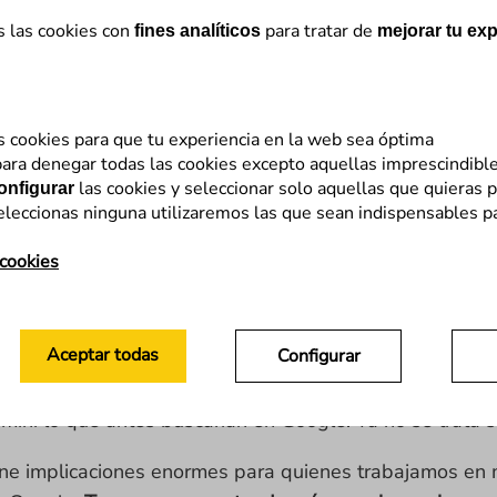
s las cookies con
para tratar de
fines analíticos
mejorar tu exp
s cookies para que tu experiencia en la web sea óptima
cer algo, lo buscabas en Google o en YouTube. “Cómo e
ara denegar todas las cookies excepto aquellas imprescindibl
las cookies y seleccionar solo aquellas que quieras p
onfigurar
 quedando atrás. Cada vez más, las búsquedas se hacen 
eleccionas ninguna utilizaremos las que sean indispensables p
 cookies
 solo una red social de entretenimiento: para muchas p
e referencia
. ¿Por qué? Porque en vez de leer diez pág
ntienden. Así de sencillo.
Aceptar todas
Configurar
la forma en la que buscamos. También la IA está entra
emini lo que antes buscarían en Google. Ya no se trata 
e implicaciones enormes para quienes trabajamos en m