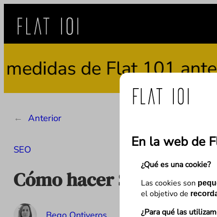
Saltar
al
contenido
das de Flat 101 ante el u
←
Anterior
En la web de F
SEO
¿Qué es una cookie?
Cómo hacer SEO en Tik T
Las cookies son
pequ
el objetivo de
recorda
¿Para qué las utiliza
Bego Ontiveros