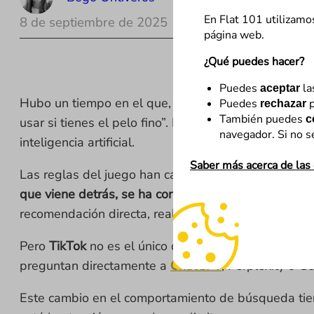
En Flat 101 utilizamo
8 de septiembre de 2025
página web.
¿Qué puedes hacer?
Puedes
la
aceptar
Hubo un tiempo en el que, si querías saber cómo ha
Puedes
p
rechazar
También puedes
c
usar si tienes el pelo fino”. Pero ese tiempo está
navegador. Si no s
inteligencia artificial.
Saber más acerca de las
Las reglas del juego han cambiado.
TikTok
ya no es
que viene detrás, se ha convertido en el buscador d
recomendación directa, real y con un lenguaje que e
Pero
TikTok
no es el único que está transformando 
preguntan directamente a
ChatGPT
, Perplexity o G
Este cambio en el comportamiento de búsqueda tien