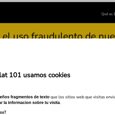
Qué es
so fraudulento de nuestra
lat 101 usamos cookies
ok para ganar visibilidad
que los sitios web que visitas envi
eños fragmentos de texto
.
r la informacion sobre tu visita
mos?