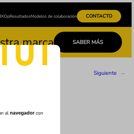
CONTACTO
 BXOp
Resultados
Modelos de colaboración
 marca
C
SABER MÁS
Siguiente
→
an al
con
navegador