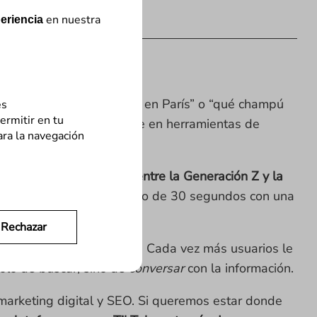
en nuestra
eriencia
ditar una foto”, “qué ver en París” o “qué champú
es
ermitir en tu
en TikTok… o directamente en herramientas de
ara la navegación
ersonas,
especialmente entre la Generación Z y la
inas, prefieren ver un vídeo de 30 segundos con una
Rechazar
ndo en escena con fuerza. Cada vez más usuarios le
solo de buscar, sino de
conversar
con la información.
arketing digital y SEO. Si queremos estar donde