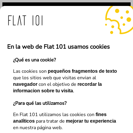
Saltar
al
contenido
didas de Flat 101 ante el
En la web de Flat 101 usamos cookies
¿Qué es una cookie?
←
Anterior
Siguiente
→
Las cookies son
pequeños fragmentos de texto
que los sitios web que visitas envian al
con el objetivo de
navegador
recordar la
SEO
.
informacion sobre tu visita
Hacer SEO en bañador y
¿Para qué las utilizamos?
chanclas
En Flat 101 utilizamos las cookies con
fines
para tratar de
analíticos
mejorar tu experiencia
en nuestra página web.
Flat 101