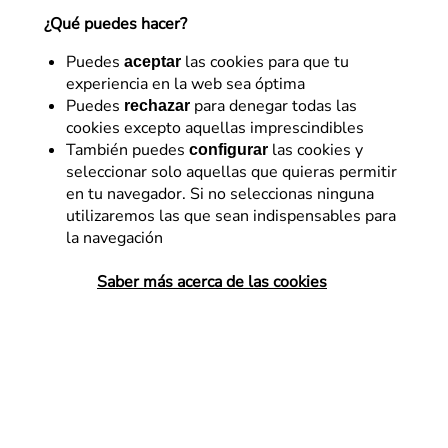
¿Qué puedes hacer?
Referentes en diseño y optimización digital con más
de 15 años de experiencia. Impulsamos la
Puedes
las cookies para que tu
aceptar
rentabilidad de los negocios con un enfoque de
experiencia en la web sea óptima
trabajo propio: Business eXperience Optimization
Puedes
para denegar todas las
rechazar
(BXOp).
cookies excepto aquellas imprescindibles
9 de junio de 2014
También puedes
las cookies y
configurar
seleccionar solo aquellas que quieras permitir
en tu navegador. Si no seleccionas ninguna
utilizaremos las que sean indispensables para
la navegación
¿Quién dijo que no se podía
Saber más acerca de las cookies
aprender y estar a la vez de
vacaciones en la playa?
Los organizadores de
SEonthebeach
lo tienen claro y
apuestan por reunir a todos los profesionales y más