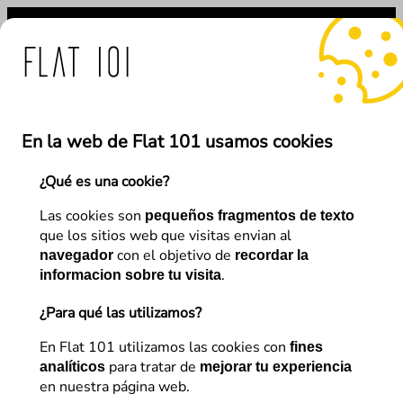
Saltar
al
contenido
medidas de Flat 101 ante 
En la web de Flat 101 usamos cookies
¿Qué es una cookie?
←
Anterior
Siguiente
→
Las cookies son
pequeños fragmentos de texto
que los sitios web que visitas envian al
con el objetivo de
navegador
recordar la
SEO
.
informacion sobre tu visita
Arquitectura web de un
¿Para qué las utilizamos?
ecommerce: UX, el gran aliado
En Flat 101 utilizamos las cookies con
fines
para tratar de
del SEO
analíticos
mejorar tu experiencia
en nuestra página web.