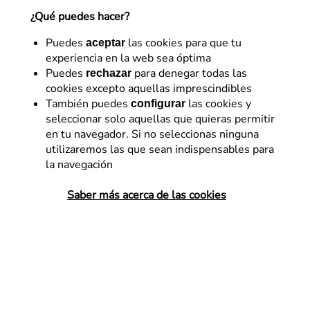
¿Qué puedes hacer?
Verónica González
Puedes
las cookies para que tu
aceptar
SEO Manager en Flat 101.
experiencia en la web sea óptima
19 de mayo de 2022
Puedes
para denegar todas las
rechazar
cookies excepto aquellas imprescindibles
También puedes
las cookies y
configurar
seleccionar solo aquellas que quieras permitir
en tu navegador. Si no seleccionas ninguna
En el post anterior hablábamos sobre la
arquitectura
utilizaremos las que sean indispensables para
de la información y el SEO en un ecommerce
. En
la navegación
concreto, sobre algunas de las preguntas clave que
debemos hacernos antes y durante la (re)definición
Saber más acerca de las cookies
del esqueleto de la web: ¿tenemos alguna barrera
estructural que complique el rastreo de nuestro
ecommerce?, ¿cómo vamos a gestionar los productos
estacionales o sin stock?, ¿nos estamos canibalizando
con URLs que deberíamos fusionar?, etc.
Éstas no son las únicas decisiones que debemos