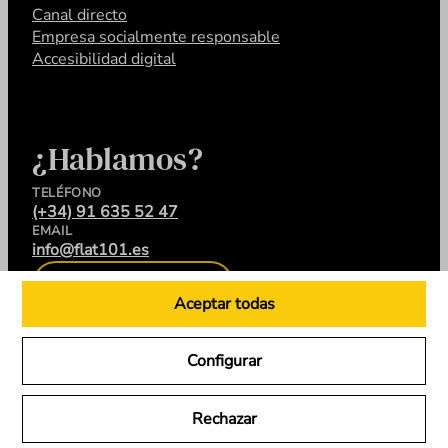
Canal directo
Empresa socialmente responsable
Accesibilidad digital
¿Hablamos?
TELÉFONO
(+34) 91 635 52 47
EMAIL
info@flat101.es
CONTACTA
Aceptar todas
Configurar
LinkedIn
Instagram
YouTube
X
Rechazar
Flat 101 © 2026. Todos los derechos reservados.