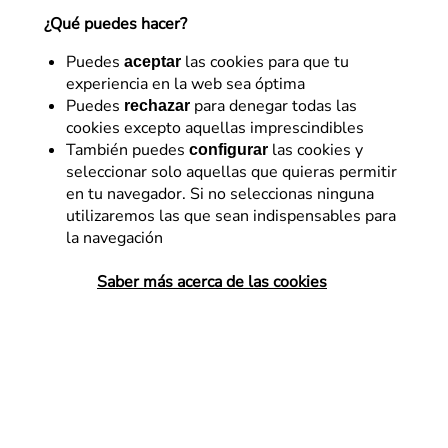
¿Qué puedes hacer?
Analytics Manager en Flat 101.
22 de septiembre de 2016
Puedes
las cookies para que tu
aceptar
experiencia en la web sea óptima
Puedes
para denegar todas las
rechazar
cookies excepto aquellas imprescindibles
También puedes
las cookies y
configurar
seleccionar solo aquellas que quieras permitir
Revalidamos el título tras hacernos
en tu navegador. Si no seleccionas ninguna
utilizaremos las que sean indispensables para
con él en 2015.
la navegación
Saber más acerca de las cookies
GRACIAS, de todo corazón, a los que nos ayudasteis a
conseguir este premio que nos proclama, durante otro
año más, como la
Mejor agencia de creación y diseño
de Tiendas Online de España
, siendo la primera
empresa en conseguir este galardón en
dos ediciones
consecutivas
.