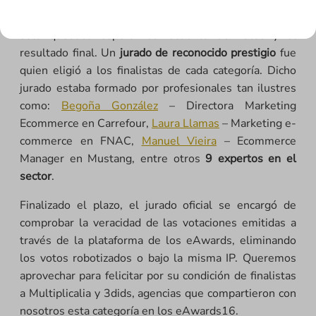
Fue el domingo, a las 24.00, cuando se cerró el
periodo de las votaciones. Ya estaba todo vendido y
sólo quedaba esperar al recuento de votos y el
resultado final. Un
jurado de reconocido prestigio
fue
quien eligió a los finalistas de cada categoría. Dicho
jurado estaba formado por profesionales tan ilustres
como:
Begoña González
– Directora Marketing
Ecommerce en Carrefour,
Laura Llamas
– Marketing e-
commerce en FNAC,
Manuel Vieira
– Ecommerce
Manager en Mustang, entre otros
9 expertos en el
sector
.
Finalizado el plazo, el jurado oficial se encargó de
comprobar la veracidad de las votaciones emitidas a
través de la plataforma de los eAwards, eliminando
los votos robotizados o bajo la misma IP. Queremos
aprovechar para felicitar por su condición de finalistas
a Multiplicalia y 3dids, agencias que compartieron con
nosotros esta categoría en los eAwards16.