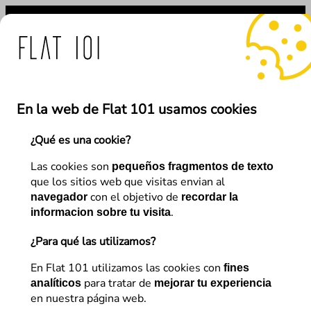
Saltar
al
contenido
medidas de Flat 101 ante 
En la web de Flat 101 usamos cookies
¿Qué es una cookie?
←
Anterior
Siguiente
→
Las cookies son
pequeños fragmentos de texto
que los sitios web que visitas envian al
con el objetivo de
navegador
recordar la
Somos Flat
.
informacion sobre tu visita
Ganadores en eAwards 2016,
¿Para qué las utilizamos?
por segundo año consecutivo.
En Flat 101 utilizamos las cookies con
fines
para tratar de
analíticos
mejorar tu experiencia
en nuestra página web.
Miguel Ángel Vallés