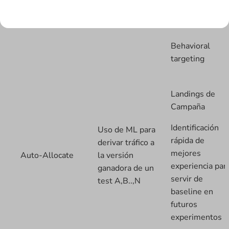
basada en
Targeting
conocidos de
reglas
antemano
Behavioral
targeting
Landings de
Campaña
Identificación
Uso de ML para
rápida de
derivar tráfico a
mejores
Auto-Allocate
la versión
experiencia par
ganadora de un
servir de
test A,B..,N
baseline en
futuros
experimentos