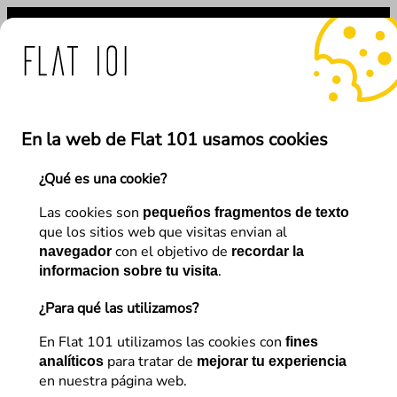
Saltar
al
contenido
e Flat 101 ante el uso fr
En la web de Flat 101 usamos cookies
¿Qué es una cookie?
←
Anterior
Siguiente
→
Las cookies son
pequeños fragmentos de texto
que los sitios web que visitas envian al
con el objetivo de
navegador
recordar la
Analítica Web
, 
Conversión – CRO
.
informacion sobre tu visita
Adobe Target:
¿Para qué las utilizamos?
funcionalidades avanzadas y
En Flat 101 utilizamos las cookies con
fines
para tratar de
casos de uso
analíticos
mejorar tu experiencia
en nuestra página web.