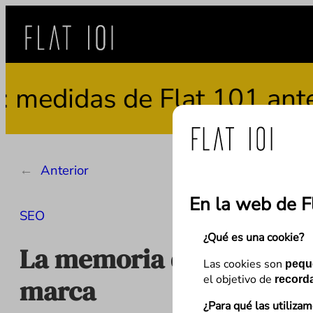
Saltar
al
contenido
idas de Flat 101 ante el 
←
Anterior
En la web de F
SEO
¿Qué es una cookie?
La memoria de ChatGPT e
Las cookies son
pequ
el objetivo de
marca
recorda
¿Para qué las utiliza