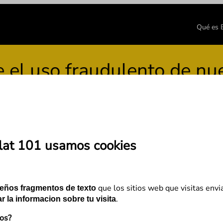
Qué es
uso fraudulento de nuestr
lat 101 usamos cookies
s (casi) eterna: protege l
que los sitios web que visitas envi
eños fragmentos de texto
.
r la informacion sobre tu visita
mos?