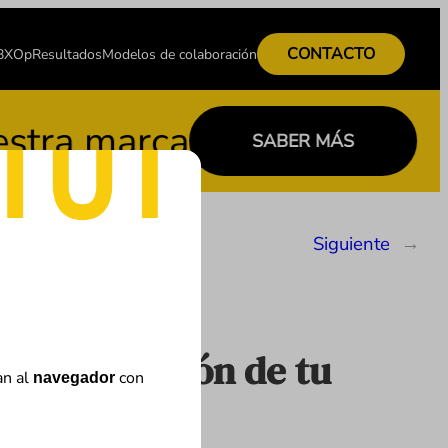
CONTACTO
 BXOp
Resultados
Modelos de colaboración
a marca
SABER MÁS
Siguiente
→
a información de tu
an al
con
navegador