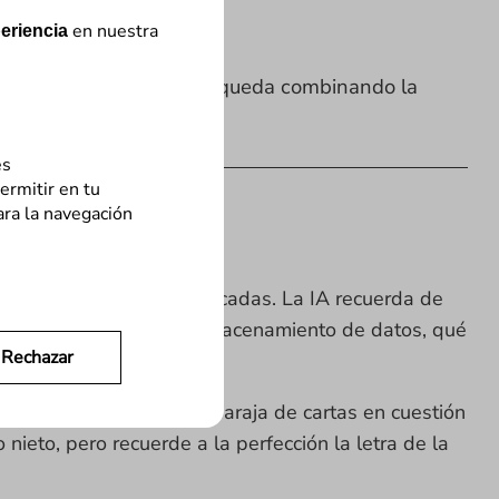
en nuestra
eriencia
ar los resultados de búsqueda combinando la
d de tu negocio.
es
ermitir en tu
ara la navegación
n una canción de hace décadas. La IA recuerda de
mos cómo funciona este almacenamiento de datos, qué
Rechazar
rca.
den aleatorio de una baraja de cartas en cuestión
eto, pero recuerde a la perfección la letra de la