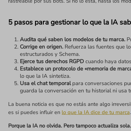
rastreable por sus bots. Si no lo está, hasta los m
5 pasos para gestionar lo que la IA sa
Audita qué saben los modelos de tu marca.
Pr
Corrige en origen.
Refuerza las fuentes que lo
estructurados y Schema.
Ejerce tus derechos RGPD
cuando haya datos 
Establece un protocolo de «memoria de marca
lo que la IA sintetiza.
Usa el chat temporal
para conversaciones punt
guarda la conversación en tu historial ni usa
La buena noticia es que no estás ante algo irrever
es si puedes influir en
lo que la IA dice de tu marca
Porque la IA no olvida. Pero tampoco actualiza sola.