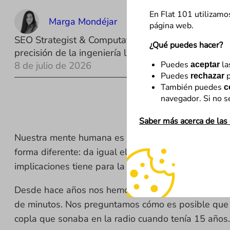
En Flat 101 utilizamo
Marga Mondéjar
página web.
SEO Strategist & Computational Linguist | Worki
¿Qué puedes hacer?
precisión de la ingeniería lingüística con la creat
Puedes
la
8 de julio de 2026
aceptar
Puedes
p
rechazar
También puedes
c
navegador. Si no s
Saber más acerca de las
Nuestra mente humana es selectiva y emocional. Po
forma diferente: da igual el contexto, si hubo con
implicaciones tiene para la reputación de los negoc
Desde hace años nos hemos asombrado con los camp
de minutos. Nos preguntamos cómo es posible que nu
copla que sonaba en la radio cuando tenía 15 años.