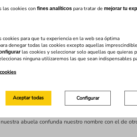
s las cookies con
para tratar de
fines analíticos
mejorar tu exp
ng on AI & NLP since 2007. Ayudo a empresas a domin
ividad del marketing estratégico buscando la rentabilida
s cookies para que tu experiencia en la web sea óptima
ara denegar todas las cookies excepto aquellas imprescindibl
las cookies y seleccionar solo aquellas que quieras p
onfigurar
eleccionas ninguna utilizaremos las que sean indispensables p
 cookies
demos olvidar un nombre, pero recordar a la perfecció
versación o entrenamiento previo, hay registro. Analiza
Aceptar todas
Configurar
ios digitales y qué hacer desde hoy para proteger tu ma
eones de memoria: personas capaces de recordar el or
estra abuela confunda nuestro nombre con el de otro ni