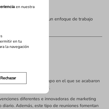
en nuestra
eriencia
dad de los negocios con un enfoque de trabajo
es
ermitir en tu
ara la navegación
Rechazar
y, basándonos en el tiempo en el que se acabaron
ue en la edición anterior.
venciones diferentes e innovadoras de marketing
jo diario. Además, este tipo de reuniones fomentan