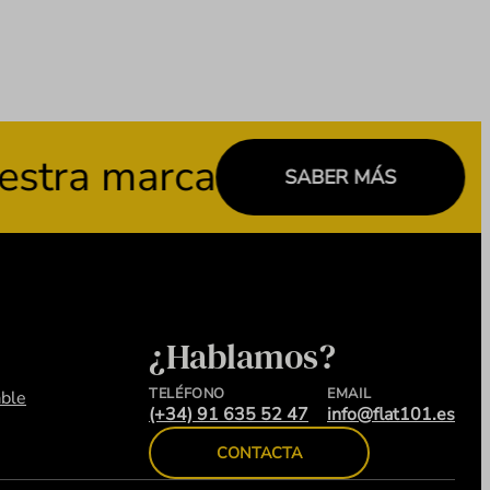
 marca
C
SABER MÁS
¿Hablamos?
TELÉFONO
EMAIL
ble
(+34) 91 635 52 47
info@flat101.es
CONTACTA