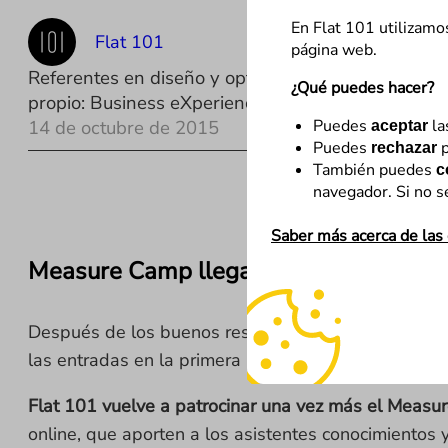
En Flat 101 utilizamo
Flat 101
página web.
Referentes en diseño y optimización digital con m
¿Qué puedes hacer?
propio: Business eXperience Optimization (BXOp).
Puedes
la
14 de octubre de 2015
aceptar
Puedes
p
rechazar
También puedes
c
navegador. Si no s
Saber más acerca de las
Measure Camp llega a Barcelona: el co
Después de los buenos resultados obtenidos en Ma
las entradas en la primera ronda (tan sólo unos min
Flat 101 vuelve a patrocinar una vez más el Meas
online, que aporten a los asistentes conocimientos 