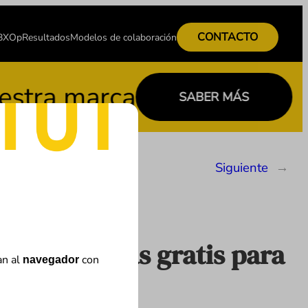
CONTACTO
 BXOp
Resultados
Modelos de colaboración
 marca
C
SABER MÁS
Siguiente
→
ir entradas gratis para
an al
con
navegador