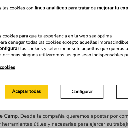
s las cookies con
para tratar de
fines analíticos
mejorar tu exp
ás de 15 años de experiencia. Impulsamos la rentabili
s cookies para que tu experiencia en la web sea óptima
ara denegar todas las cookies excepto aquellas imprescindibl
las cookies y seleccionar solo aquellas que quieras p
onfigurar
eleccionas ninguna utilizaremos las que sean indispensables p
 cookies
ngreso de las desconferencias
Aceptar todas
Configurar
drid, este singular congreso desembarca en Barcelona 
utos), suponemos que la acogida será, al menos, igual q
ure Camp
. Desde la compañía queremos apostar por con
y herramientas útiles y necesarias para ejercer su traba