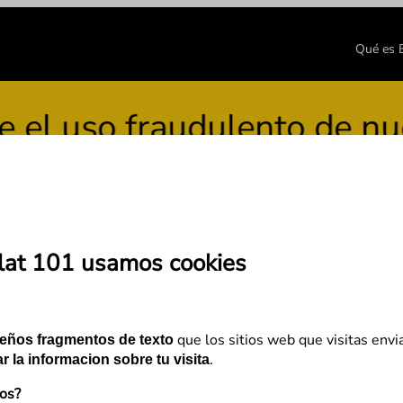
Qué es
so fraudulento de nuestra
lat 101 usamos cookies
 Barcelona y cómo consegu
que los sitios web que visitas envi
eños fragmentos de texto
.
r la informacion sobre tu visita
mos?