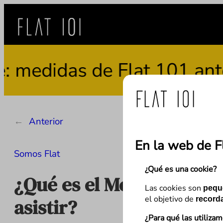
Saltar
al
contenido
das de Flat 101 ante el u
←
Anterior
En la web de F
Somos Flat
¿Qué es una cookie?
¿Qué es el Measure Camp
Las cookies son
pequ
el objetivo de
asistir?
recorda
¿Para qué las utiliza