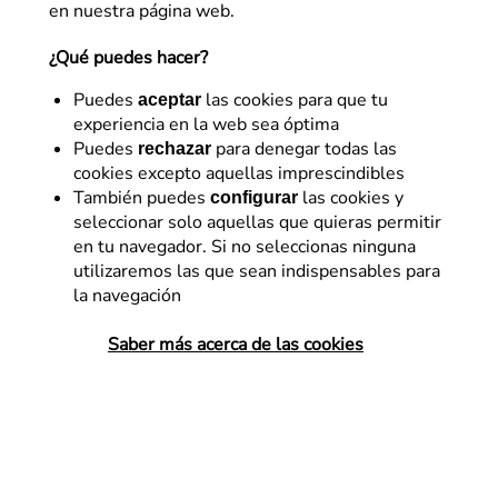
en nuestra página web.
¿Qué puedes hacer?
Puedes
las cookies para que tu
aceptar
experiencia en la web sea óptima
Puedes
para denegar todas las
rechazar
cookies excepto aquellas imprescindibles
Analítica Web
También puedes
las cookies y
configurar
seleccionar solo aquellas que quieras permitir
Modelos de atribución con
en tu navegador. Si no seleccionas ninguna
IA: cómo medir el impacto
utilizaremos las que sean indispensables para
la navegación
real de cada interacción al
negocio
Saber más acerca de las cookies
Los modelos de atribución impulsados por
IA están ganando protagonismo en
analítica digital. En una realidad cada vez
más compleja, proponen una solución
sólida preparada para detectar relaciones