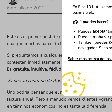
En Flat 101 utilizamo
6 de julio de 2021
página web.
¿Qué puedes hacer?
Puedes
la
aceptar
Este es el primer post de una serie que lanzamos d
Puedes
p
rechazar
También puedes
c
una que muchos han oído hablar pero pocos han vis
navegador. Si no s
Si preguntamos a cualquier persona que se dedique
Saber más acerca de las
contesten inmediatamente con
Google Analytics
, l
Es
gratuita
,
intuitiva
,
fácil de empezar a utilizar
y su 
Vamos, lo contrario de Adobe Analytics.
Uno podría pensar que el motivo por que es mucho 
factura anual. Pero a menudo vemos clientes –grand
en términos económicos, no es tanta la diferencia.