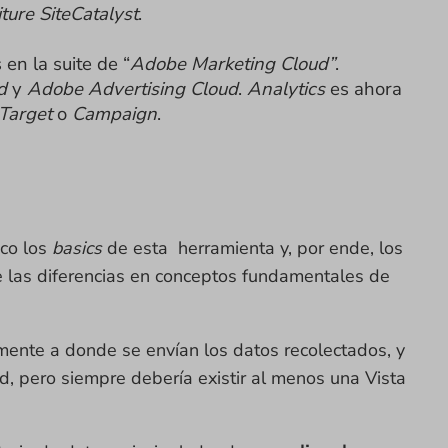
ure SiteCatalyst
.
en la suite de “
Adobe Marketing Cloud”
.
d
y
Adobe Advertising Cloud
.
Analytics
es ahora
Target
o
Campaign
.
oco los
basics
de esta herramienta y, por ende, los
e las diferencias en conceptos fundamentales de
mente a donde se envían los datos recolectados, y
d, pero siempre debería existir al menos una Vista