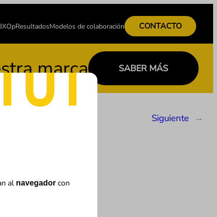
CONTACTO
 BXOp
Resultados
Modelos de colaboración
a marca
SABER MÁS
Siguiente
→
an al
con
navegador