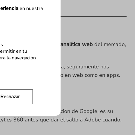
en nuestra
eriencia
tra gran herramienta
”
de
analítica web
del mercado,
es
ermitir en tu
ara la navegación
 herramientas de analítica, seguramente nos
xtendida del mercado, tanto en web como en apps.
imavera.
Rechazar
ada 10 veces por la solución de Google, es su
lytics 360 antes que dar el salto a Adobe cuando,