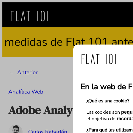
Saltar
al
contenido
idas de Flat 101 ante el 
←
Anterior
En la web de F
Analítica Web
¿Qué es una cookie?
Adobe Analytics en prof
Las cookies son
pequ
el objetivo de
recorda
¿Para qué las utiliza
Carlos Rabadán