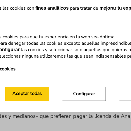
s las cookies con
para tratar de
fines analíticos
mejorar tu exp
s cookies para que tu experiencia en la web sea óptima
esde Flat 101 para refrescar los conocimientos de la
“
o
ara denegar todas las cookies excepto aquellas imprescindibl
las cookies y seleccionar solo aquellas que quieras p
onfigurar
to realmente en acción.
eleccionas ninguna utilizaremos las que sean indispensables p
 al ámbito del marketing online o desarrollo web sobre
 cookies
o cual es perfectamente entendible ya que es la más e
documentación pulula en la red como el polen en la pr
Aceptar todas
Configurar
menos extendida, el porqué la gente se decanta 9 de c
es y medianos– que prefieren pagar la licencia de Ana