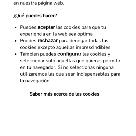
en nuestra página web.
¿Qué puedes hacer?
Puedes
las cookies para que tu
aceptar
experiencia en la web sea óptima
Puedes
para denegar todas las
rechazar
cookies excepto aquellas imprescindibles
Diseño – UX
También puedes
las cookies y
configurar
seleccionar solo aquellas que quieras permitir
¿Cómo aprovechar las
en tu navegador. Si no seleccionas ninguna
capacidades del eye-
utilizaremos las que sean indispensables para
la navegación
tracking para mejorar las
experiencias digitales?
Saber más acerca de las cookies
Descubrimos qué nos puede aportar una
herramienta de eye-tracking a la
investigación de experiencia de usuario y
la interacción con interfaces.