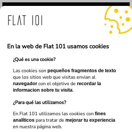
Saltar
al
contenido
audulento de nuestra marc
En la web de Flat 101 usamos cookies
¿Qué es una cookie?
←
Anterior
Siguiente
→
Las cookies son
pequeños fragmentos de texto
que los sitios web que visitas envian al
con el objetivo de
navegador
recordar la
Diseño – UX
.
informacion sobre tu visita
6 plugins gratuitos que
¿Para qué las utilizamos?
acelerarán tu sitio web
En Flat 101 utilizamos las cookies con
fines
para tratar de
analíticos
mejorar tu experiencia
en nuestra página web.
Flat 101