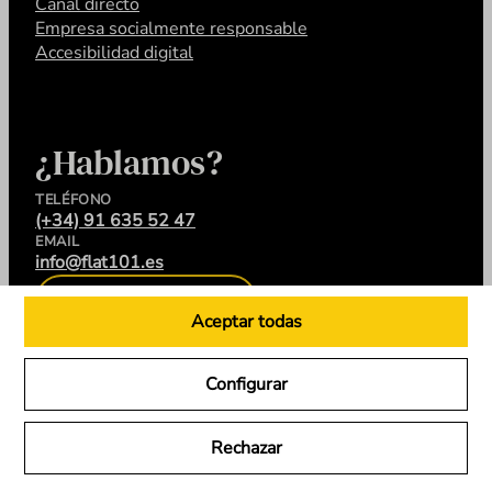
Canal directo
Empresa socialmente responsable
Accesibilidad digital
¿Hablamos?
TELÉFONO
(+34) 91 635 52 47
EMAIL
info@flat101.es
CONTACTA
Aceptar todas
Configurar
LinkedIn
Instagram
YouTube
X
Rechazar
Flat 101 © 2026. Todos los derechos reservados.