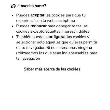
¿Qué puedes hacer?
Referentes en diseño y optimización digital con más
de 15 años de experiencia. Impulsamos la
Puedes
las cookies para que tu
aceptar
rentabilidad de los negocios con un enfoque de
experiencia en la web sea óptima
trabajo propio: Business eXperience Optimization
Puedes
para denegar todas las
rechazar
(BXOp).
cookies excepto aquellas imprescindibles
22 de septiembre de 2014
También puedes
las cookies y
configurar
seleccionar solo aquellas que quieras permitir
en tu navegador. Si no seleccionas ninguna
utilizaremos las que sean indispensables para
la navegación
Aumenta la tasa de conversión con
Saber más acerca de las cookies
estos 6 plugins gratuitos
Extracto del
artículo
publicado por Dev Sharma en
www.searchenginejournal.com el 20/09/2014
La velocidad de la página web juega un papel muy