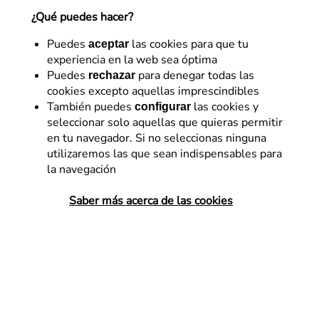
¿Qué puedes hacer?
Referentes en diseño y optimización digital con más
de 15 años de experiencia. Impulsamos la
Puedes
las cookies para que tu
aceptar
rentabilidad de los negocios con un enfoque de
experiencia en la web sea óptima
trabajo propio: Business eXperience Optimization
Puedes
para denegar todas las
rechazar
(BXOp).
cookies excepto aquellas imprescindibles
10 de diciembre de 2014
También puedes
las cookies y
configurar
seleccionar solo aquellas que quieras permitir
en tu navegador. Si no seleccionas ninguna
utilizaremos las que sean indispensables para
la navegación
Patrones de comportamiento del
Saber más acerca de las cookies
consumidor en 2015: saca provecho
Hoy vamos a ver, gracias al análisis realizado por el
blog
analytics.blogspot.com.es
, los
patrones de
comportamiento del consumidor durante las
vacaciones
y en el nuevo año con el objetivo de