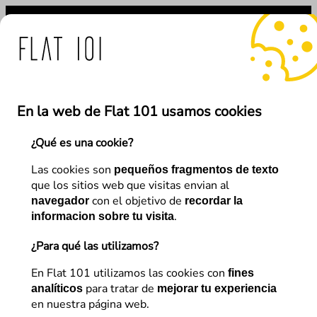
Saltar
al
contenido
fraudulento de nuestra ma
En la web de Flat 101 usamos cookies
¿Qué es una cookie?
←
Anterior
Siguiente
→
Las cookies son
pequeños fragmentos de texto
que los sitios web que visitas envian al
con el objetivo de
navegador
recordar la
E-commerce
.
informacion sobre tu visita
Comportamiento, tendencias
¿Para qué las utilizamos?
y perspectivas
En Flat 101 utilizamos las cookies con
fines
para tratar de
analíticos
mejorar tu experiencia
en nuestra página web.
Flat 101