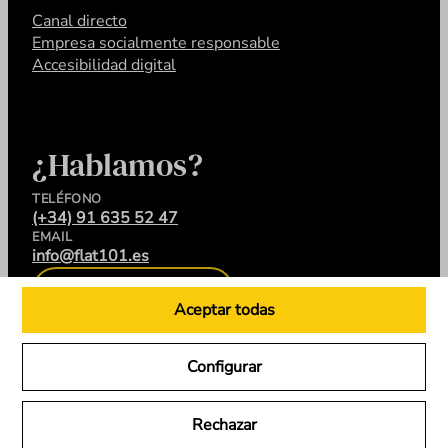
Canal directo
Empresa socialmente responsable
Accesibilidad digital
¿Hablamos?
TELÉFONO
(+34) 91 635 52 47
EMAIL
info@flat101.es
CONTACTA
Aceptar todas
Configurar
LinkedIn
Instagram
YouTube
X
Rechazar
Flat 101 © 2026. Todos los derechos reservados.