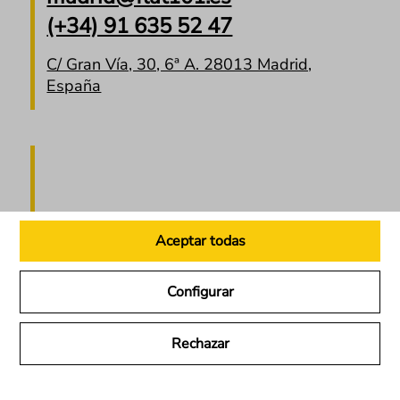
(+34) 91 635 52 47
C/ Gran Vía, 30, 6ª A. 28013 Madrid,
España
Aceptar todas
Flat 101, Barcelona
Configurar
barcelona@flat101.es
Rechazar
(+34) 93 415 97 05