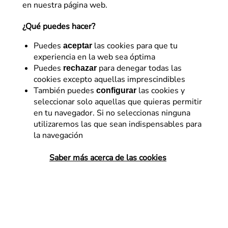
en nuestra página web.
¿Qué puedes hacer?
Puedes
las cookies para que tu
Creamos experiencias digitales
aceptar
experiencia en la web sea óptima
únicas que impulsan tu negocio
Puedes
para denegar todas las
rechazar
cookies excepto aquellas imprescindibles
Descubre BXOp, el enfoque definitivo para llevar
También puedes
las cookies y
configurar
el CRO y la conversión a un nuevo nivel y
seleccionar solo aquellas que quieras permitir
potenciar la rentabilidad de tu negocio
en tu navegador. Si no seleccionas ninguna
utilizaremos las que sean indispensables para
la navegación
Saber más acerca de las cookies