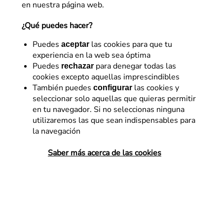
en nuestra página web.
¿Qué puedes hacer?
Puedes
las cookies para que tu
Creamos experiencias digitales
aceptar
experiencia en la web sea óptima
únicas que impulsan tu negocio
Puedes
para denegar todas las
rechazar
cookies excepto aquellas imprescindibles
Descubre BXOp, el enfoque definitivo para llevar
También puedes
las cookies y
configurar
el CRO y la conversión a un nuevo nivel y
seleccionar solo aquellas que quieras permitir
potenciar la rentabilidad de tu negocio
en tu navegador. Si no seleccionas ninguna
utilizaremos las que sean indispensables para
la navegación
Saber más acerca de las cookies