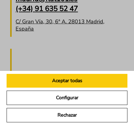
(+34) 91 635 52 47
C/ Gran Vía, 30, 6ª A. 28013 Madrid,
España
Aceptar todas
Flat 101, Barcelona
Configurar
barcelona@flat101.es
Rechazar
(+34) 93 415 97 05