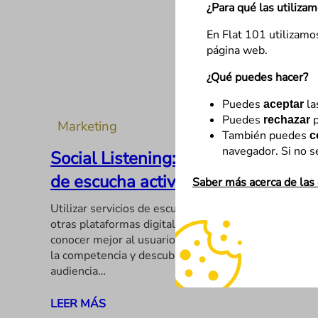
¿Para qué las utiliza
En Flat 101 utilizamo
página web.
¿Qué puedes hacer?
Puedes
la
aceptar
Puedes
p
rechazar
Marketing
También puedes
c
navegador. Si no s
Social Listening: la metodología
de escucha activa para tu marca
Saber más acerca de las
Utilizar servicios de escucha en redes sociales y
otras plataformas digitales ofrece ventajas para
conocer mejor al usuario, saber qué está haciendo
la competencia y descubrir cómo se relaciona la
audiencia…
LEER MÁS