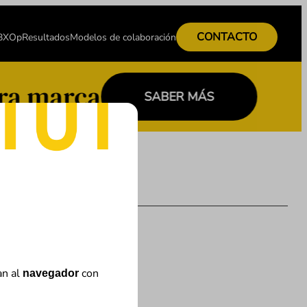
CONTACTO
 BXOp
Resultados
Modelos de colaboración
ra marca
SABER MÁS
an al
con
navegador