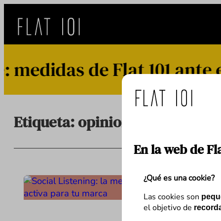
Saltar
al
contenido
edidas de Flat 101 ante e
Etiqueta:
opiniones usuarios
En la web de Fl
¿Qué es una cookie?
Las cookies son
pequ
el objetivo de
recorda