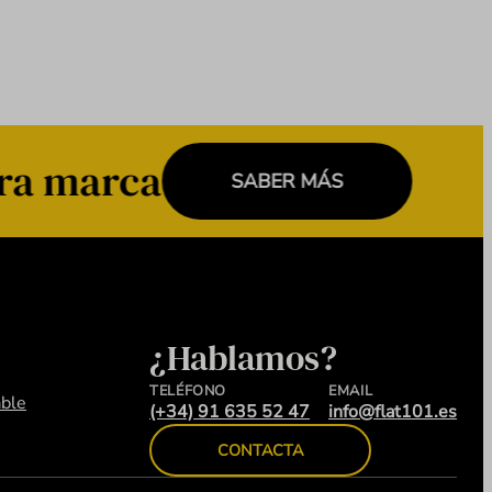
ra marca
SABER MÁS
¿Hablamos?
TELÉFONO
EMAIL
ble
(+34) 91 635 52 47
info@flat101.es
CONTACTA