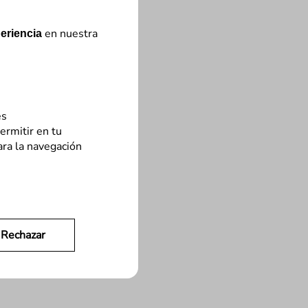
en nuestra
eriencia
es
ermitir en tu
ara la navegación
Rechazar