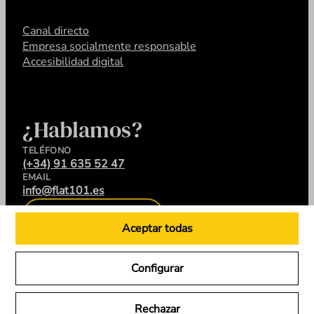
Canal directo
Empresa socialmente responsable
Accesibilidad digital
¿Hablamos?
TELÉFONO
(+34) 91 635 52 47
EMAIL
info@flat101.es
CONTACTA
Aceptar todas
Configurar
LinkedIn
Instagram
YouTube
X
Rechazar