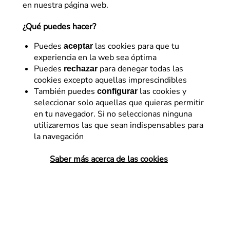
en nuestra página web.
¿Qué puedes hacer?
Puedes
las cookies para que tu
aceptar
experiencia en la web sea óptima
Puedes
para denegar todas las
rechazar
cookies excepto aquellas imprescindibles
E-commerce
SEM
También puedes
las cookies y
configurar
seleccionar solo aquellas que quieras permitir
Performance Max: Todo lo
en tu navegador. Si no seleccionas ninguna
que deberías saber
utilizaremos las que sean indispensables para
la navegación
Las campañas Performance Max se han
convertido en el punto de mira de lxs
Saber más acerca de las cookies
anunciantes más escépticxs. ¿Quieres
saber más sobre ellas?
LEER MÁS