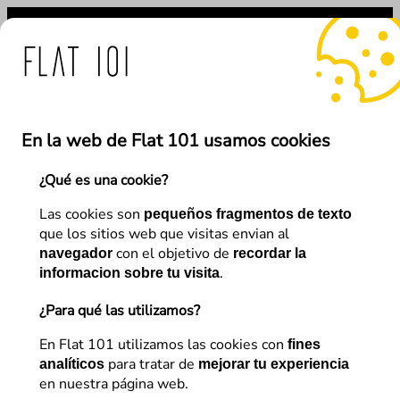
Saltar
al
contenido
te: medidas de Flat 101 a
En la web de Flat 101 usamos cookies
¿Qué es una cookie?
←
Anterior
Siguiente
→
Las cookies son
pequeños fragmentos de texto
que los sitios web que visitas envian al
con el objetivo de
navegador
recordar la
Desarrollo
.
informacion sobre tu visita
Guideline técnico para
¿Para qué las utilizamos?
implementar un Test A/B
En Flat 101 utilizamos las cookies con
fines
para tratar de
analíticos
mejorar tu experiencia
en nuestra página web.
Silvia Guardingo