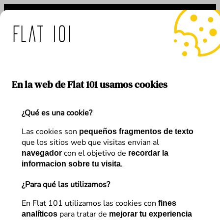
edidas de Flat 101 ante el
En la web de Flat 101 usamos cookies
¿Qué es una cookie?
Las cookies son
pequeños fragmentos de texto
que los sitios web que visitas envian al
Blog
con el objetivo de
navegador
recordar la
.
informacion sobre tu visita
¿Para qué las utilizamos?
Nuestro objetivo es compartir conocimiento —casos
En Flat 101 utilizamos las cookies con
fines
de éxito, metodologías, reflexiones, herramientas y
para tratar de
analíticos
mejorar tu experiencia
tendencias— para que profesionales,