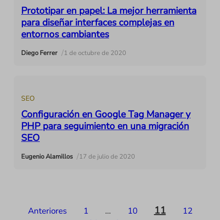
Prototipar en papel: La mejor herramienta
para diseñar interfaces complejas en
entornos cambiantes
/
Diego Ferrer
1 de octubre de 2020
SEO
Configuración en Google Tag Manager y
PHP para seguimiento en una migración
SEO
/
Eugenio Alamillos
17 de julio de 2020
Paginación
11
Anteriores
1
…
10
12