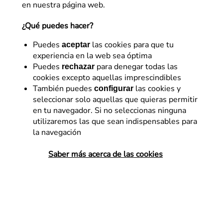
en nuestra página web.
emprendedores y marcas puedan elevar su
rendimiento digital, optimizar conversiones y tomar
¿Qué puedes hacer?
decisiones fundamentadas en información sólida.
Puedes
las cookies para que tu
aceptar
Analítica Web
Business strategy
experiencia en la web sea óptima
Puedes
para denegar todas las
rechazar
Conversión – CRO
Desarrollo
cookies excepto aquellas imprescindibles
Development
Diseño – UX
También puedes
las cookies y
configurar
seleccionar solo aquellas que quieras permitir
E-commerce
Marketing
News
en tu navegador. Si no seleccionas ninguna
SEM
SEO
Sin categoría
utilizaremos las que sean indispensables para
la navegación
Somos Flat
Web Analytics / Digital
Web Design and UX
Saber más acerca de las cookies
SEM
Ad Grants: La publicidad gratuita de