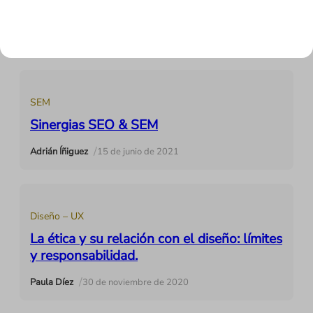
Google no apta para todos los públicos
/
María Abengózar
18 de junio de 2021
SEM
Sinergias SEO & SEM
/
Adrián Íñiguez
15 de junio de 2021
Diseño – UX
La ética y su relación con el diseño: límites
y responsabilidad.
/
Paula Díez
30 de noviembre de 2020