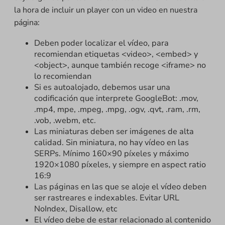
la hora de incluir un player con un video en nuestra
página:
Deben poder localizar el vídeo, para
recomiendan etiquetas <video>, <embed> y
<object>, aunque también recoge <iframe> no
lo recomiendan
Si es autoalojado, debemos usar una
codificación que interprete GoogleBot: .mov,
.mp4, mpe, .mpeg, .mpg, .ogv, .qvt, .ram, .rm,
.vob, .webm, etc.
Las miniaturas deben ser imágenes de alta
calidad. Sin miniatura, no hay vídeo en las
SERPs. Mínimo 160×90 píxeles y máximo
1920×1080 píxeles, y siempre en aspect ratio
16:9
Las páginas en las que se aloje el vídeo deben
ser rastreares e indexables. Evitar URL
NoIndex, Disallow, etc
El vídeo debe de estar relacionado al contenido