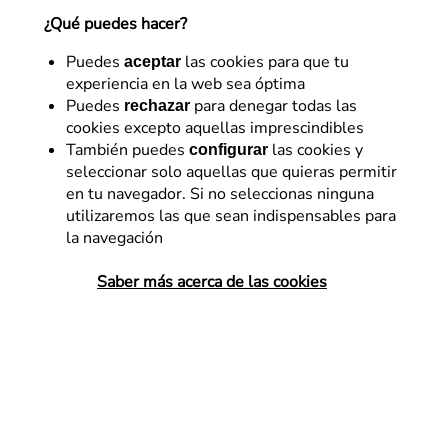
¿Qué puedes hacer?
19 de junio de 2020
Puedes
las cookies para que tu
aceptar
experiencia en la web sea óptima
Puedes
para denegar todas las
rechazar
cookies excepto aquellas imprescindibles
También puedes
las cookies y
configurar
seleccionar solo aquellas que quieras permitir
en tu navegador. Si no seleccionas ninguna
utilizaremos las que sean indispensables para
la navegación
Saber más acerca de las cookies
El consumo de vídeo en internet no ha dejado de
crecer en los últimos años y se espera que continúe
aumentando. Según estudios como el “Online Video
Forecast 2019” de Zenith de media se consumirán 84
minutos de vídeo online por usuario en 2021, y
potencialmente se duplicará el consumo de este