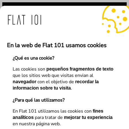
Saltar
al
contenido
lat 101 ante el uso fraud
En la web de Flat 101 usamos cookies
¿Qué es una cookie?
←
Anterior
Siguiente
→
Las cookies son
pequeños fragmentos de texto
que los sitios web que visitas envian al
con el objetivo de
navegador
recordar la
SEO
.
informacion sobre tu visita
Conquista las SERPs más
¿Para qué las utilizamos?
difíciles con vídeos
En Flat 101 utilizamos las cookies con
fines
para tratar de
analíticos
mejorar tu experiencia
en nuestra página web.
Jorge Pisabarro