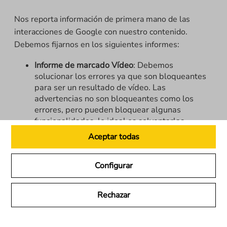
Nos reporta información de primera mano de las
interacciones de Google con nuestro contenido.
Debemos fijarnos en los siguientes informes:
Informe de marcado Vídeo
: Debemos
solucionar los errores ya que son bloqueantes
para ser un resultado de vídeo. Las
advertencias no son bloqueantes como los
errores, pero pueden bloquear algunas
funcionalidades, lo ideal es solventarlas
también.
Aceptar todas
Informe de Búsqueda Web filtrado a
Resultados de Vídeos
: Monitoricemos los
resultados enriquecidos con formato vídeo, nos
Configurar
mostrarán si nuestra estrategia está
reportando resultados.
Rechazar
Informe de búsquedas de vídeo
: En el mismo
informe de rendimiento de búsquedas, no
olvidemos comprobar el buscador de vídeo.