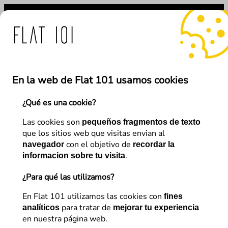
Saltar
al
contenido
lat 101 ante el uso fraud
En la web de Flat 101 usamos cookies
¿Qué es una cookie?
←
Anterior
Siguiente
→
Las cookies son
pequeños fragmentos de texto
que los sitios web que visitas envian al
con el objetivo de
navegador
recordar la
SEO
.
informacion sobre tu visita
Análisis de Core Web Vitals
¿Para qué las utilizamos?
En Flat 101 utilizamos las cookies con
fines
para tratar de
analíticos
mejorar tu experiencia
Iván Bravo
en nuestra página web.
14 de octubre de 2021