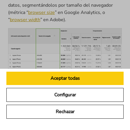
datos, segmentándolos por tamaño del navegador
(métrica “
browser size
” en Google Analytics, o
“
browser width
” en Adobe).
Aceptar todas
Configurar
De este modo, podremos identificar qué tipos de
ventana usan mayoritariamente nuestros visitantes.
Rechazar
Recordemos que las Core Web Vitals, son métricas
que
Google extrae de su navegador Chrome
. Las