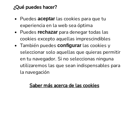
¿Qué puedes hacer?
Puedes
las cookies para que tu
aceptar
experiencia en la web sea óptima
En este artículo, profundizaremos en el análisis de las
Puedes
para denegar todas las
rechazar
cookies excepto aquellas imprescindibles
tres métricas principales LCP, FID y CLS.
También puedes
las cookies y
configurar
seleccionar solo aquellas que quieras permitir
en tu navegador. Si no seleccionas ninguna
Page Experience Update
utilizaremos las que sean indispensables para
la navegación
El pasado
2 de septiembre de 2021
, Google anunció
Saber más acerca de las cookies
de manera oficial que la actualización de su Page
Experience, había finalizado.
Las
Core Web Vitals
junto a cuatro factores más,
componen las señales que Google utiliza para
evaluar
la experiencia de usuario
: