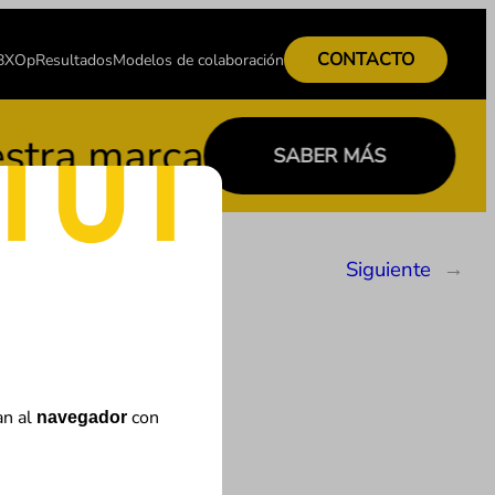
CONTACTO
 BXOp
Resultados
Modelos de colaboración
marca
Co
SABER MÁS
Siguiente
→
an al
con
navegador