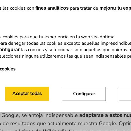
s las cookies con
para tratar de
fines analíticos
mejorar tu exp
s cookies para que tu experiencia en la web sea óptima
ara denegar todas las cookies excepto aquellas imprescindibl
las cookies y seleccionar solo aquellas que quieras p
onfigurar
eleccionas ninguna utilizaremos las que sean indispensables p
está cambiando
la forma en la que muestra sus resulta
 cookies
nte los resultados orgánicos «normales» que todos co
,
Knowledge cards
,
Featured snippets
(resultado 0),
Car
ediante la utilización de
datos estructurados de tipo 
Aceptar todas
Configurar
n Google, se antoja indispensable
adaptarse a estos nu
o de resultados que actualmente muestra Google. Optim