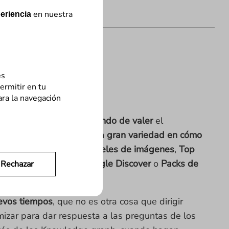
en nuestra
eriencia
es
ermitir en tu
ara la navegación
dos
. Poco a poco,
va dejando de valer
el
nocemos. Ahora,
existe una gran variedad en cómo
ruseles de vídeo
,
Carruseles de imágenes
,
Top
FAQPage y Question
,
Google Discover
o
Packs de
Rechazar
evos tiempos
, que no es otra cosa que dirigir
izar para dar respuesta a las preguntas de los