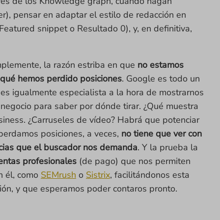
avés de los Knowledge graph, cuando hagan
), pensar en adaptar el estilo de redacción en
atured snippet o Resultado 0), y, en definitiva,
implemente, la razón estriba en que
no estamos
qué hemos perdido posiciones
. Google es todo un
 es igualmente especialista a la hora de mostrarnos
negocio para saber por dónde tirar. ¿Qué muestra
siness. ¿Carruseles de vídeo? Habrá que potenciar
 perdamos posiciones, a veces,
no tiene que ver con
ncias que el buscador nos demanda
. Y la prueba la
entas profesionales
(de pago) que nos permiten
n él, como
SEMrush
o
Sistrix
, facilitándonos esta
ión, y que esperamos poder contaros pronto.