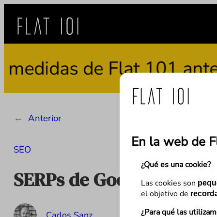
Saltar
al
contenido
as de Flat 101 ante el us
←
Anterior
En la web de F
SEO
¿Qué es una cookie?
SERPs de Google: Vídeo,
Las cookies son
pequ
el objetivo de
recorda
¿Para qué las utiliza
Carlos Sanz