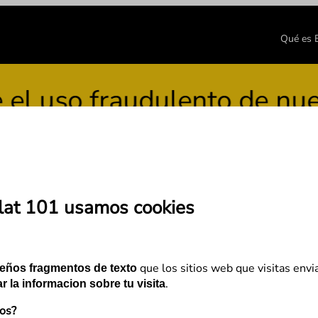
Qué es
o fraudulento de nuestra 
lat 101 usamos cookies
 Imagen y FAQs
que los sitios web que visitas envi
eños fragmentos de texto
.
r la informacion sobre tu visita
mos?