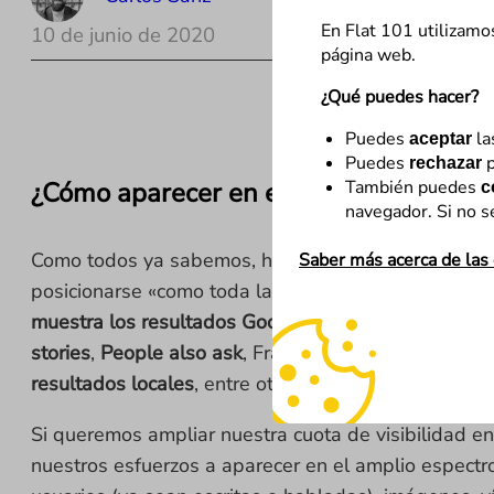
En Flat 101 utilizamo
10 de junio de 2020
página web.
¿Qué puedes hacer?
Puedes
la
aceptar
Puedes
p
rechazar
¿Cómo aparecer en ellos?
También puedes
c
navegador. Si no s
Como todos ya sabemos, hace tiempo que Google 
Saber más acerca de las
posicionarse «como toda la vida» solamente, media
muestra los resultados Google
:
Knowledge graphs
stories
,
People also ask
, Fragmentos enriquecidos m
resultados locales
, entre otros.
Si queremos ampliar nuestra cuota de visibilidad e
nuestros esfuerzos a aparecer en el amplio espectr