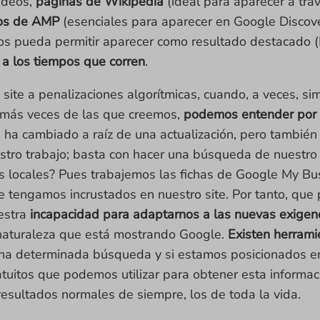
vídeos,
páginas de Wikipedia
(ideal para aparecer a tr
los de AMP
(esenciales para aparecer en Google Discover
s pueda permitir aparecer como resultado destacado (Fe
a los tiempos que corren
.
 site a penalizaciones algorítmicas, cuando, a veces, s
e, más veces de las que creemos,
podemos entender por 
 ha cambiado a raíz de una actualización, pero también
tro trabajo; basta con hacer una búsqueda de nuestro 
s locales? Pues trabajemos las fichas de Google My Bu
e tengamos incrustados en nuestro site. Por tanto, que
uestra
incapacidad para adaptarnos a las nuevas exige
 naturaleza que está mostrando Google.
Existen herrami
una determinada búsqueda y si estamos posicionados e
uitos que podemos utilizar para obtener esta informac
resultados normales de siempre, los de toda la vida.