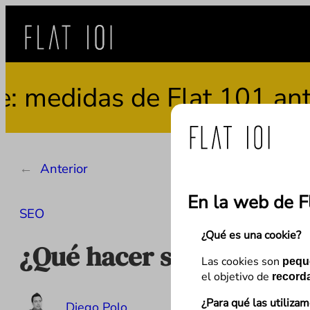
Saltar
al
contenido
didas de Flat 101 ante el
←
Anterior
En la web de F
SEO
¿Qué es una cookie?
¿Qué hacer si eliminas u
Las cookies son
pequ
el objetivo de
recorda
¿Para qué las utiliza
Diego Polo