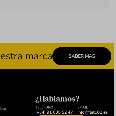
tra marca
SABER MÁS
¿Hablamos?
TELÉFONO
EMAIL
ble
(+34) 91 635 52 47
info@flat101.es