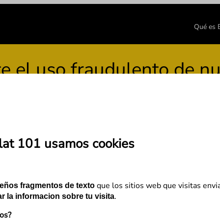
Qué es
 uso fraudulento de nues
lat 101 usamos cookies
n producto de tu catálogo
que los sitios web que visitas envi
eños fragmentos de texto
.
r la informacion sobre tu visita
mos?