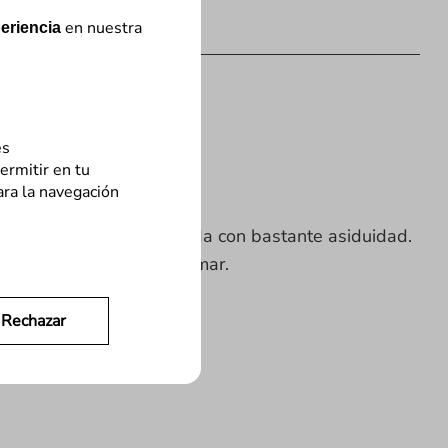
en nuestra
eriencia
es
ermitir en tu
ara la navegación
 es una situación que se da con bastante asiduidad.
a única como medida a tomar.
Rechazar