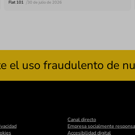
/
Flat 101
30 de julio de 2026
 uso fraudulento de nues
Canal directo
rivacidad
Empresa socialmente responsa
ookies
Accesibilidad digital