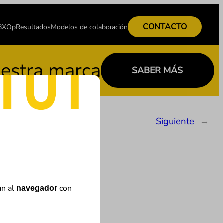
CONTACTO
 BXOp
Resultados
Modelos de colaboración
tra marca
SABER MÁS
Siguiente
→
 online?
an al
con
navegador