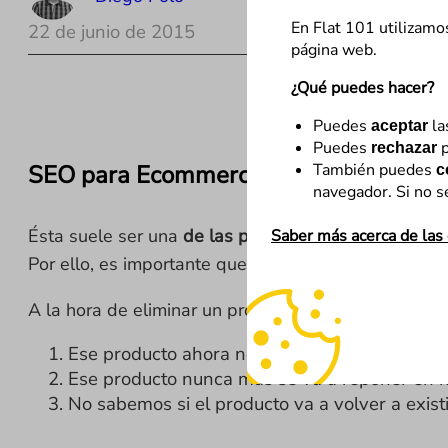
En Flat 101 utilizamo
22 de junio de 2015
página web.
¿Qué puedes hacer?
Puedes
la
aceptar
Puedes
p
rechazar
SEO para Ecommerce
También puedes
c
navegador. Si no s
Ésta suele ser una
de las preguntas más recurrentes
Saber más acerca de las
Por ello, es importante que tengamos claro que ca
A la hora de eliminar un producto de un catálogo, s
Ese producto ahora no está en stock, pero se
Ese producto nunca más se va a reponer en n
No sabemos si el producto va a volver a existi