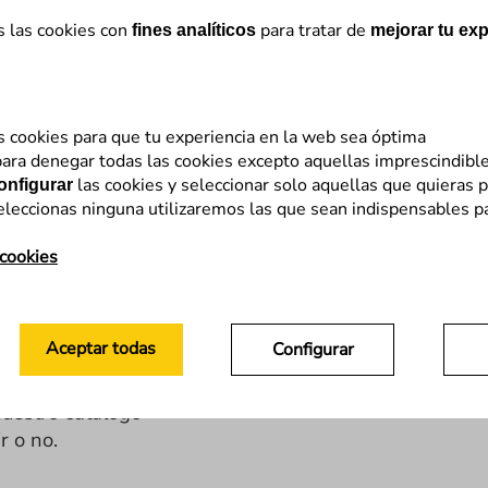
s las cookies con
para tratar de
fines analíticos
mejorar tu exp
s cookies para que tu experiencia en la web sea óptima
ara denegar todas las cookies excepto aquellas imprescindibl
las cookies y seleccionar solo aquellas que quieras p
onfigurar
eleccionas ninguna utilizaremos las que sean indispensables p
 por nuestros clientes de comercio electrónico
, ya que
 cookies
da caso es diferente y no podemos establecer una regl
e pueden dar tres circunstancias básicas:
Aceptar todas
Configurar
 va a reponer en próximas fechas
uestro catálogo
r o no.