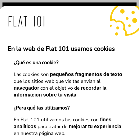
Saltar
al
contenido
das de Flat 101 ante el 
En la web de Flat 101 usamos cookies
¿Qué es una cookie?
←
Anterior
Siguiente
→
Las cookies son
pequeños fragmentos de texto
que los sitios web que visitas envian al
con el objetivo de
navegador
recordar la
SEO
.
informacion sobre tu visita
Los 7 errores típicos en una
¿Para qué las utilizamos?
migración Web
En Flat 101 utilizamos las cookies con
fines
para tratar de
analíticos
mejorar tu experiencia
en nuestra página web.
Diego Polo