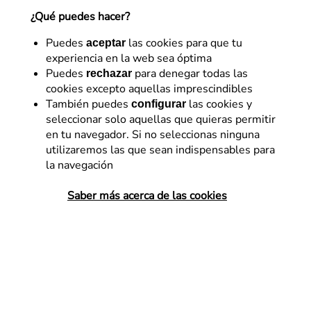
¿Qué puedes hacer?
25 de septiembre de 2015
Puedes
las cookies para que tu
aceptar
experiencia en la web sea óptima
Puedes
para denegar todas las
rechazar
cookies excepto aquellas imprescindibles
Hay momentos en la vida de todo SEO en los que una
También puedes
las cookies y
configurar
migración te da un fuerte dolor de cabeza, propiciado
seleccionar solo aquellas que quieras permitir
básicamente por los modos de proceder de algunos
en tu navegador. Si no seleccionas ninguna
sites, en los que no se sigue
ningún protocolo
utilizaremos las que sean indispensables para
la navegación
establecido
y no se tiene ningún control sobre lo que
está pasando.
Saber más acerca de las cookies
Hay migraciones de muchos tipos: de servidor, de
CMS, solo cambio visual… Y en todas hay que tener
cuidado, porque en todas puede pasar una crisis
relevante para nuestro negocio a nivel orgánico. En
ocasiones, solo se avisa al SEO cuando hay un
problema de proporciones cósmicas y cunde el pánico