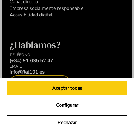
Canal directo
Empresa socialmente responsable
Accesibilidad digital
¿Hablamos?
TELÉFONO
(+34) 91 635 52 47
EMAIL
info@flat101.es
CONTACTA
Aceptar todas
Configurar
LinkedIn
Instagram
YouTube
X
Rechazar
Flat 101 © 2026. Todos los derechos reservados.